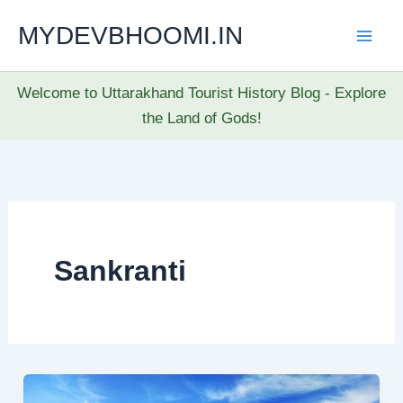
Skip
MYDEVBHOOMI.IN
to
content
Welcome to Uttarakhand Tourist History Blog - Explore
the Land of Gods!
Sankranti