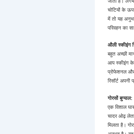
जाता है। लगभग
चोटियों के ऊपर
में तो यह अनुभ
परिवहन का साध
औली स्कीइंग रि
बहुत अच्छी मान
आप स्कीइंग के 
प्रोफेशनल और 
रिसॉर्ट अपनी 
गोरसों बुग्याल:
एक विशाल घास क
चादर ओढ़ लेता 
मिलता है। गोरस