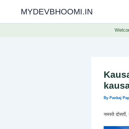
Skip
MYDEVBHOOMI.IN
to
content
Welcom
Kausan
kausa
By
Pankaj Pa
नमस्ते दोस्तों,