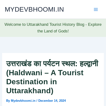
Skip
MYDEVBHOOMI.IN
to
content
Welcome to Uttarakhand Tourist History Blog - Explore
the Land of Gods!
उत्तराखंड का पर्यटन स्थल: हल्द्वानी
(Haldwani – A Tourist
Destination in
Uttarakhand)
By
Mydevbhoomi.in
/
December 14, 2024