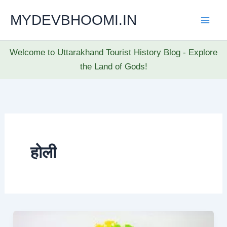
Skip
MYDEVBHOOMI.IN
to
content
Welcome to Uttarakhand Tourist History Blog - Explore
the Land of Gods!
होली